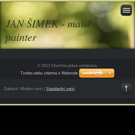
JAN ŠIMEK - malíř -
painter
© 2013 Všechna práva vyhrazena.
Tvorba webu zdarma s Webnode
Zobrazit:
Mobilní verzi
|
Standardní verzi